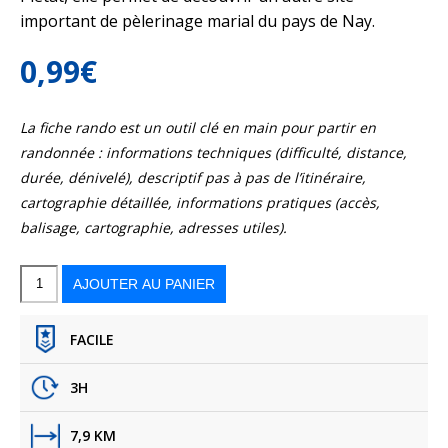
important de pèlerinage marial du pays de Nay.
0,99
€
La fiche rando est un outil clé en main pour partir en
randonnée : informations techniques (difficulté, distance,
durée, dénivelé), descriptif pas à pas de l’itinéraire,
cartographie détaillée, informations pratiques (accès,
balisage, cartographie, adresses utiles).
quantité
de
Les
AJOUTER AU PANIER
bois
du
sanctuaire
de
Piétat
FACILE
3H
7,9 KM