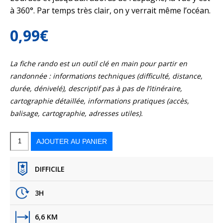
à 360°. Par temps très clair, on y verrait même l’océan.
0,99
€
La fiche rando est un outil clé en main pour partir en
randonnée : informations techniques (difficulté, distance,
durée, dénivelé), descriptif pas à pas de l’itinéraire,
cartographie détaillée, informations pratiques (accès,
balisage, cartographie, adresses utiles).
quantité
de
Le
AJOUTER AU PANIER
pic
d’Escurets,
le
toit
du
Béarn
en
vallée
d’Ossau
DIFFICILE
3H
6,6 KM