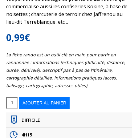
commercialise aussi les confiseries Kokine, à base de
noisettes ; charcuterie de terroir chez Jaffrenou au
lieu-dit Terreblanque, etc…
0,99
€
La fiche rando est un outil clé en main pour partir en
randonnée : informations techniques (difficulté, distance,
durée, dénivelé), descriptif pas à pas de l’itinéraire,
cartographie détaillée, informations pratiques (accès,
balisage, cartographie, adresses utiles).
quantité
de
Cancon,
AJOUTER AU PANIER
vers
Moulinet,
à
la
découverte
du
terroir
DIFFICILE
4H15