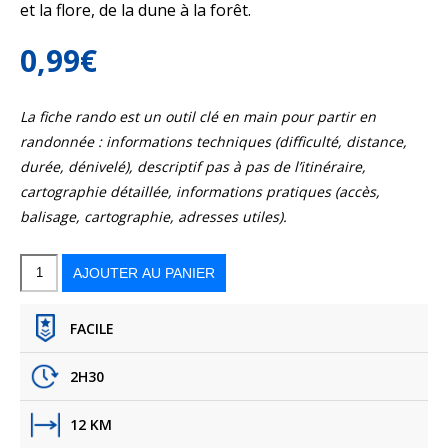
et la flore, de la dune à la forêt.
0,99
€
La fiche rando est un outil clé en main pour partir en
randonnée : informations techniques (difficulté, distance,
durée, dénivelé), descriptif pas à pas de l’itinéraire,
cartographie détaillée, informations pratiques (accès,
balisage, cartographie, adresses utiles).
quantité
de
A
AJOUTER AU PANIER
Labenne,
un
chemin,
une
école
FACILE
2H30
12 KM