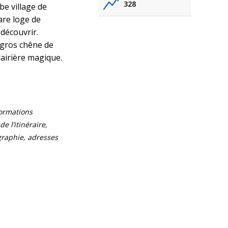
328
e village de
are loge de
 découvrir.
 gros chêne de
lairière magique.
formations
e l’itinéraire,
ographie, adresses