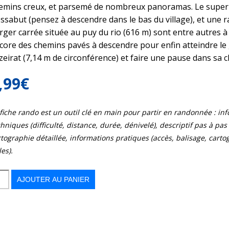
emins creux, et parsemé de nombreux panoramas. Le superb
ssabut (pensez à descendre dans le bas du village), et une r
rger carrée située au puy du rio (616 m) sont entre autres à
core des chemins pavés à descendre pour enfin atteindre le
zeirat (7,14 m de circonférence) et faire une pause dans sa c
,99
€
 fiche rando est un outil clé en main pour partir en randonnée : in
hniques (difficulté, distance, durée, dénivelé), descriptif pas à pas d
tographie détaillée, informations pratiques (accès, balisage, cart
les).
s
AJOUTER AU PANIER