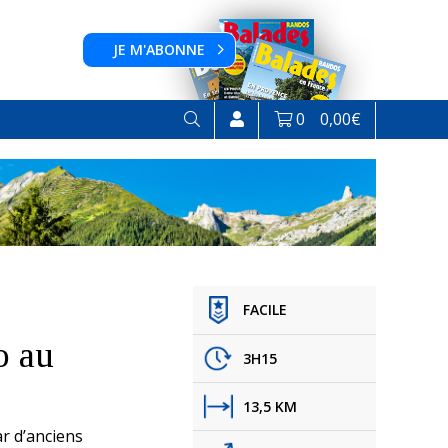
JE M'ABONNE
0
0,00
€
FACILE
o au
3H15
13,5 KM
ar d’anciens