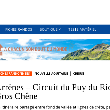
FICHES RANDOS
BOUTIQUE
TESTS MATÉRIEL
ICHES RANDONNÉES
NOUVELLE AQUITAINE
CREUSE
rrènes – Circuit du Puy du Ri
ros Chêne
 itinéraire partagé entre fond de vallée et lignes de crête, p