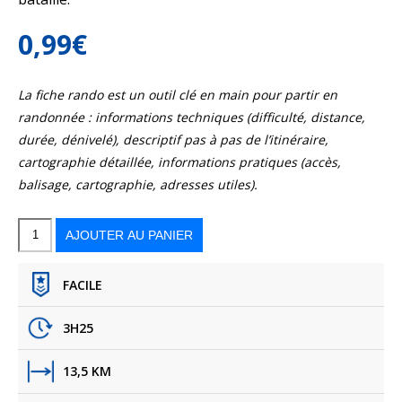
0,99
€
La fiche rando est un outil clé en main pour partir en
randonnée : informations techniques (difficulté, distance,
durée, dénivelé), descriptif pas à pas de l’itinéraire,
cartographie détaillée, informations pratiques (accès,
balisage, cartographie, adresses utiles).
quantité
de
Le
AJOUTER AU PANIER
Donjon
FACILE
3H25
13,5 KM