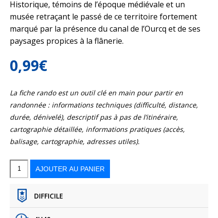
Historique, témoins de l’époque médiévale et un
musée retraçant le passé de ce territoire fortement
marqué par la présence du canal de l’Ourcq et de ses
paysages propices à la flânerie.
0,99
€
La fiche rando est un outil clé en main pour partir en
randonnée : informations techniques (difficulté, distance,
durée, dénivelé), descriptif pas à pas de l’itinéraire,
cartographie détaillée, informations pratiques (accès,
balisage, cartographie, adresses utiles).
quantité
de
Les
AJOUTER AU PANIER
fiefs
de
Crouy
DIFFICILE