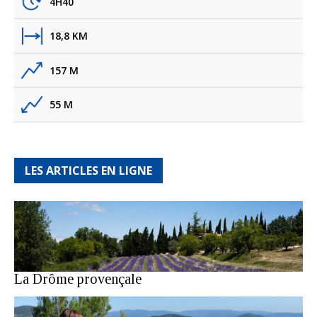
4H40
18,8 KM
157 M
55 M
LES ARTICLES EN LIGNE
La Drôme provençale