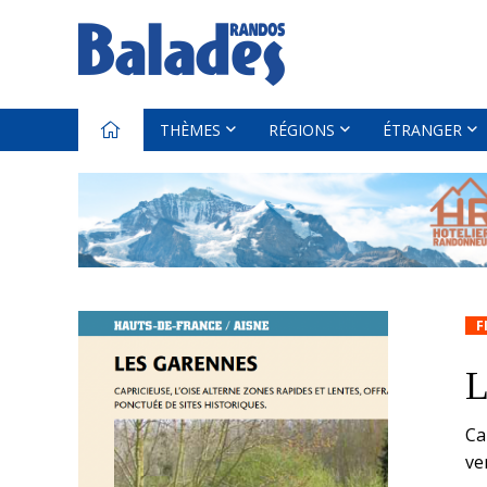
THÈMES
RÉGIONS
ÉTRANGER
F
L
Ca
ve