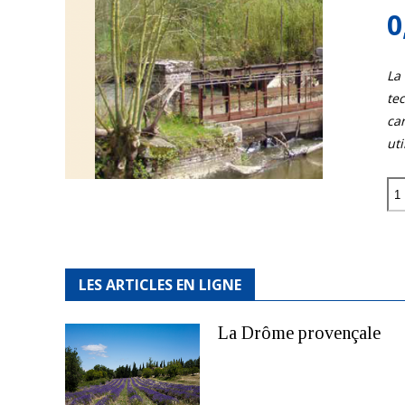
0
La
tec
car
uti
quantité
de
Les
Garenn
LES ARTICLES EN LIGNE
La Drôme provençale