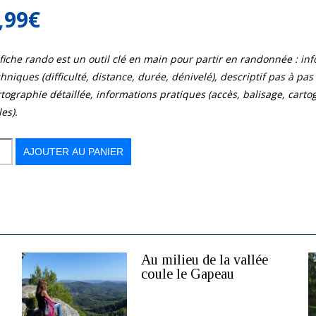
,99
€
 fiche rando est un outil clé en main pour partir en randonnée : in
hniques (difficulté, distance, durée, dénivelé), descriptif pas à pas d
tographie détaillée, informations pratiques (accès, balisage, cart
les).
AJOUTER AU PANIER
es
Au milieu de la vallée
coule le Gapeau