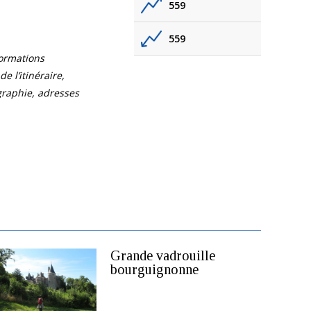
559
559
formations
e l’itinéraire,
ographie, adresses
Grande vadrouille
bourguignonne