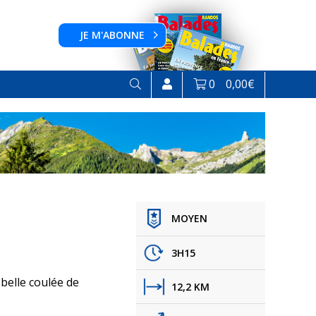
JE M'ABONNE
0
0,00
€
MOYEN
3H15
 belle coulée de
12,2 KM