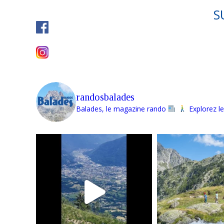
S
randosbalades
Balades, le magazine rando
Explorez le