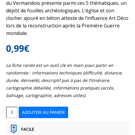
du Vermandois présente parmi ces 5 thématiques, un
dépôt de fouilles archéologiques. L’église et son
clocher ajouré en béton atteste de l’influence Art Déco
lors de la reconstruction après la Première Guerre
mondiale.
0,99
€
La fiche rando est un outil clé en main pour partir en
randonnée : informations techniques (difficulté, distance,
durée, dénivelé), descriptif pas à pas de l’itinéraire,
cartographie détaillée, informations pratiques (accès,
balisage, cartographie, adresses utiles).
quantité
de
Des
AJOUTER AU PANIER
marécages
aux
portes
de
la
plaine
FACILE