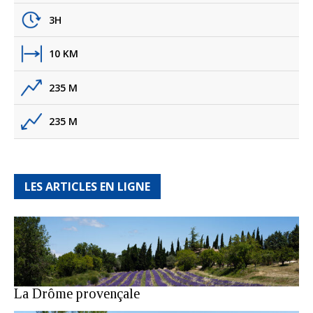
3H
10 KM
235 M
235 M
LES ARTICLES EN LIGNE
La Drôme provençale