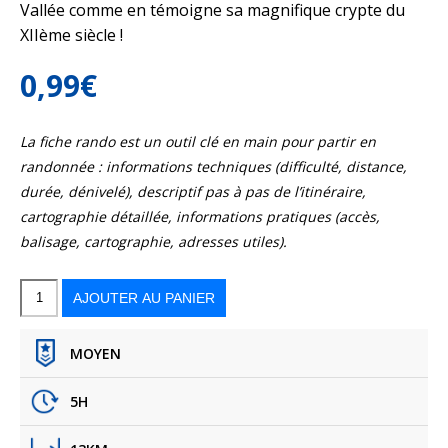
Vallée comme en témoigne sa magnifique crypte du
XIIème siècle !
0,99
€
La fiche rando est un outil clé en main pour partir en
randonnée : informations techniques (difficulté, distance,
durée, dénivelé), descriptif pas à pas de l’itinéraire,
cartographie détaillée, informations pratiques (accès,
balisage, cartographie, adresses utiles).
quantité
de
Troissy
AJOUTER AU PANIER
au
coeur
de
la
vallée
de
la
Marne
MOYEN
5H