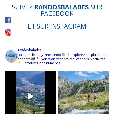
SUIVEZ
RANDOSBALADES
SUR
FACEBOOK
ET SUR
INSTAGRAM
randosbalades
Balades, le magazine rando
Explorez les plus beaux
sentiers
Sélection d'itinéraires, conseils & activités
Retrouvez nos numéros