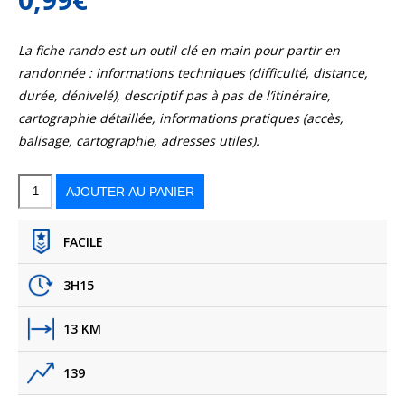
La fiche rando est un outil clé en main pour partir en
randonnée : informations techniques (difficulté, distance,
durée, dénivelé), descriptif pas à pas de l’itinéraire,
cartographie détaillée, informations pratiques (accès,
balisage, cartographie, adresses utiles).
quantité
de
Le
AJOUTER AU PANIER
circuit
de
Bois-
le-
Roi
FACILE
3H15
13 KM
139