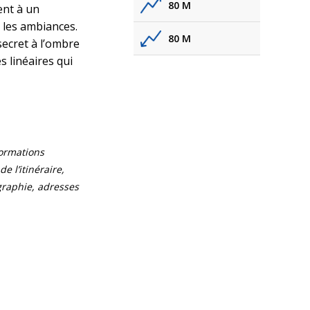
80 M
ent à un
 les ambiances.
80 M
secret à l’ombre
s linéaires qui
formations
e l’itinéraire,
ographie, adresses