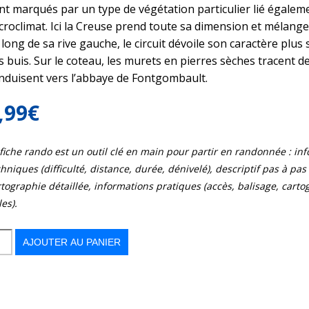
nt marqués par un type de végétation particulier lié égalem
croclimat. Ici la Creuse prend toute sa dimension et mélange
 long de sa rive gauche, le circuit dévoile son caractère plus 
s buis. Sur le coteau, les murets en pierres sèches tracent de
nduisent vers l’abbaye de Fontgombault.
,99
€
 fiche rando est un outil clé en main pour partir en randonnée : in
hniques (difficulté, distance, durée, dénivelé), descriptif pas à pas d
tographie détaillée, informations pratiques (accès, balisage, cart
les).
AJOUTER AU PANIER
,
mbault