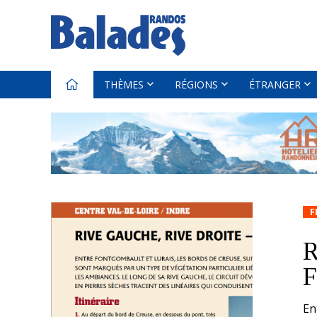
THÈMES
RÉGIONS
ÉTRANGER
F
R
F
En