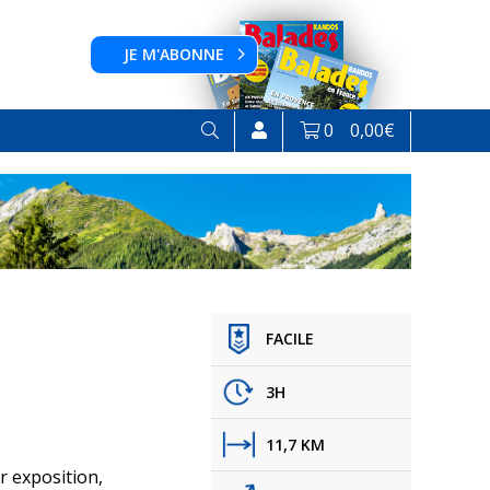
JE M'ABONNE
0
0,00
€
FACILE
3H
11,7 KM
r exposition,