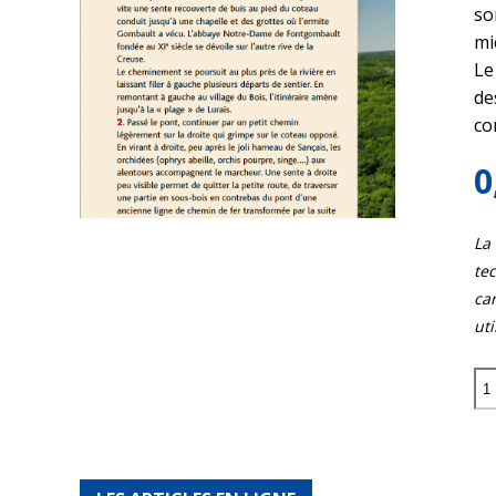
so
mi
Le
de
co
0
La
tec
car
uti
quantité
de
Rive
gauche
rive
droite
–
Fontgo