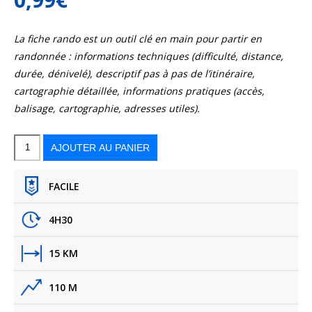
La fiche rando est un outil clé en main pour partir en
randonnée : informations techniques (difficulté, distance,
durée, dénivelé), descriptif pas à pas de l’itinéraire,
cartographie détaillée, informations pratiques (accès,
balisage, cartographie, adresses utiles).
quantité
de
Le
AJOUTER AU PANIER
sentier
de
la
Plage
FACILE
4H30
15 KM
110 M