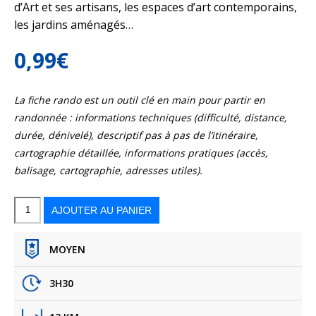
d’Art et ses artisans, les espaces d’art contemporains,
les jardins aménagés…
0,99
€
La fiche rando est un outil clé en main pour partir en
randonnée : informations techniques (difficulté, distance,
durée, dénivelé), descriptif pas à pas de l’itinéraire,
cartographie détaillée, informations pratiques (accès,
balisage, cartographie, adresses utiles).
quantité
de
Pont-
AJOUTER AU PANIER
Scorff
-
Circuit
de
Saint-
Urchaut
MOYEN
3H30