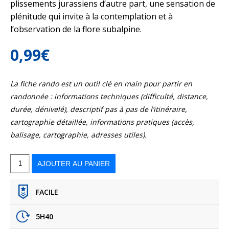
plissements jurassiens d’autre part, une sensation de
plénitude qui invite à la contemplation et à
l’observation de la flore subalpine.
0,99
€
La fiche rando est un outil clé en main pour partir en
randonnée : informations techniques (difficulté, distance,
durée, dénivelé), descriptif pas à pas de l’itinéraire,
cartographie détaillée, informations pratiques (accès,
balisage, cartographie, adresses utiles).
quantité
de
Refuge
AJOUTER AU PANIER
de
la
Loge
-
Crêt
de
la
Neige
–
FACILE
Chézeryforens
-
Sentier
GTJ
–
GR®9
(balcon
du
5H40
Léman)