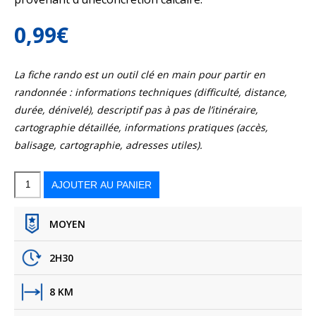
0,99
€
La fiche rando est un outil clé en main pour partir en
randonnée : informations techniques (difficulté, distance,
durée, dénivelé), descriptif pas à pas de l’itinéraire,
cartographie détaillée, informations pratiques (accès,
balisage, cartographie, adresses utiles).
quantité
de
Dortan
AJOUTER AU PANIER
-
La
pierre
qui
vire
MOYEN
2H30
8 KM