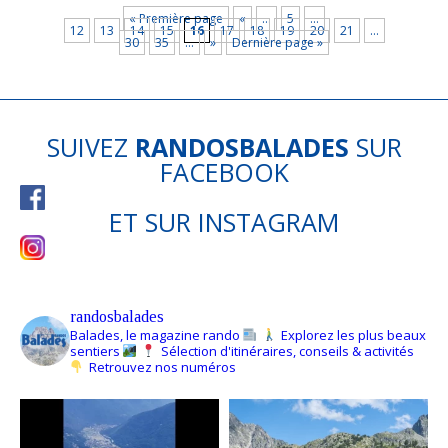
« Première page
«
…
5
…
12
13
14
15
16
17
18
19
20
21
…
30
35
…
»
Dernière page »
SUIVEZ
RANDOSBALADES
SUR
FACEBOOK
ET SUR
INSTAGRAM
randosbalades
Balades, le magazine rando
Explorez les plus beaux
sentiers
Sélection d'itinéraires, conseils & activités
Retrouvez nos numéros