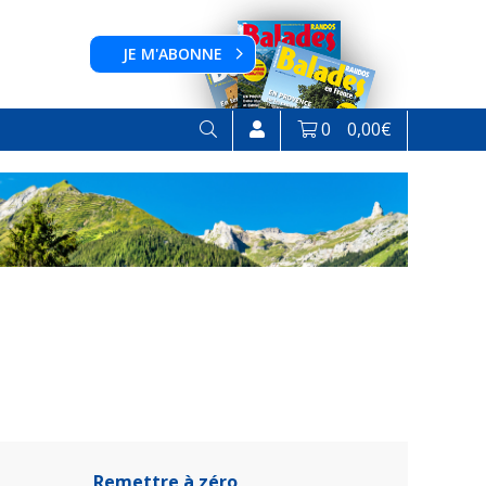
JE M'ABONNE
0
0,00
€
Remettre à zéro