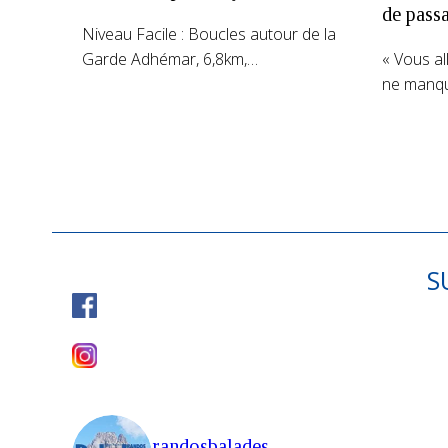
de pass
Niveau Facile : Boucles autour de la
Garde Adhémar, 6,8km,…
« Vous al
ne manqu
S
randosbalades