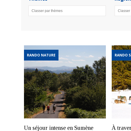
RANDO NATURE
RANDO S
Un séjour intense en Sumène
À trave