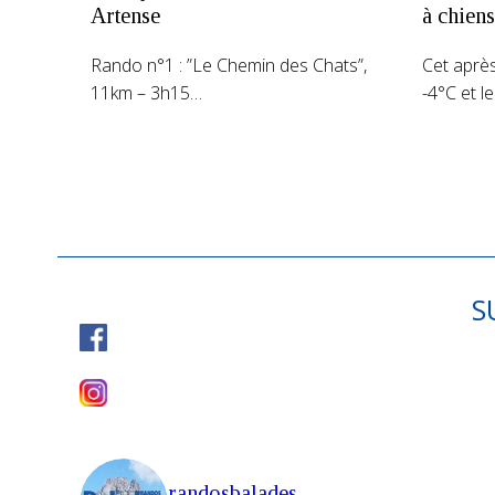
Artense
à chiens
Rando n°1 : ”Le Chemin des Chats”,
Cet après
11km – 3h15…
-4°C et le
S
randosbalades