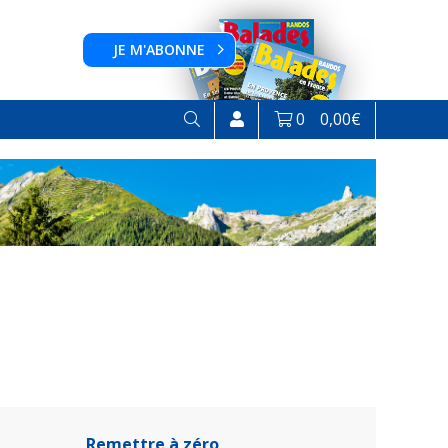
JE M'ABONNE
0
0,00
€
Remettre à zéro