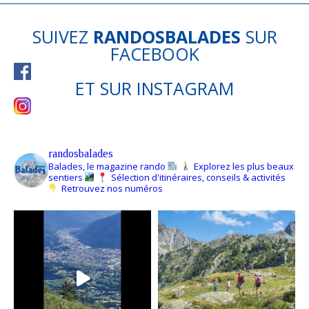
SUIVEZ
RANDOSBALADES
SUR
FACEBOOK
ET SUR
INSTAGRAM
randosbalades
Balades, le magazine rando
Explorez les plus beaux
sentiers
Sélection d'itinéraires, conseils & activités
Retrouvez nos numéros