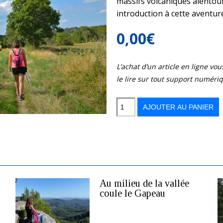
massifs volcaniques alentour,
introduction à cette aventu
0,00
€
L’achat d’un article en ligne v
le lire sur tout support numéri
quantité
de
Chaîne
AJOUTER AU PANIER
des
Puys
-
Vallée
des
Prades
Au milieu de la vallée
coule le Gapeau