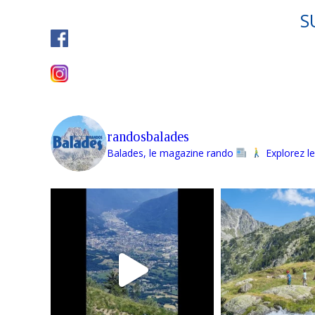
S
randosbalades
Balades, le magazine rando
Explorez le