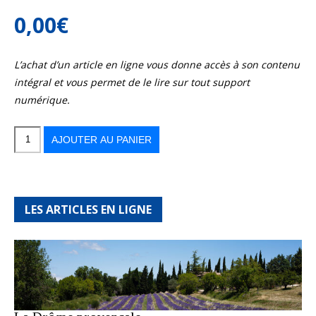
0,00
€
L’achat d’un article en ligne vous donne accès à son contenu
intégral et vous permet de le lire sur tout support
numérique.
quantité
de
La
AJOUTER AU PANIER
Réunion,
éruptions
et
lave
story
LES ARTICLES EN LIGNE