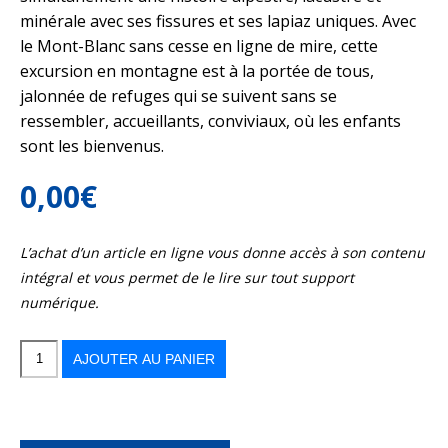
minérale avec ses fissures et ses lapiaz uniques. Avec
le Mont-Blanc sans cesse en ligne de mire, cette
excursion en montagne est à la portée de tous,
jalonnée de refuges qui se suivent sans se
ressembler, accueillants, conviviaux, où les enfants
sont les bienvenus.
0,00
€
L’achat d’un article en ligne vous donne accès à son contenu
intégral et vous permet de le lire sur tout support
numérique.
quantité
de
Face
AJOUTER AU PANIER
au
Mont-
Blanc
par
le
tour
des
Fiz