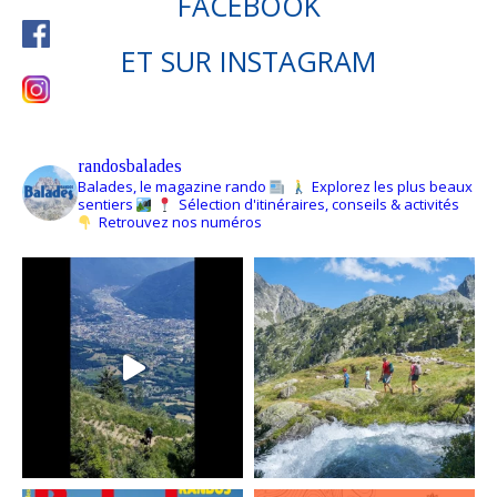
FACEBOOK
ET SUR
INSTAGRAM
randosbalades
Balades, le magazine rando
Explorez les plus beaux
sentiers
Sélection d'itinéraires, conseils & activités
Retrouvez nos numéros