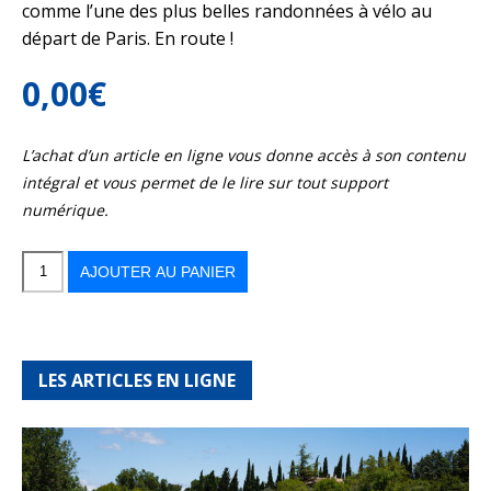
comme l’une des plus belles randonnées à vélo au
départ de Paris. En route !
0,00
€
L’achat d’un article en ligne vous donne accès à son contenu
intégral et vous permet de le lire sur tout support
numérique.
quantité
de
Vers
AJOUTER AU PANIER
le
Mont
Saint-
Michel
à
vélo
LES ARTICLES EN LIGNE