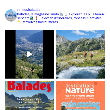
randosbalades
Balades, le magazine rando
Explorez les plus beaux
sentiers
Sélection d'itinéraires, conseils & activités
Retrouvez nos numéros