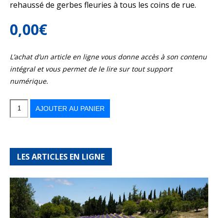
rehaussé de gerbes fleuries à tous les coins de rue.
0,00
€
L’achat d’un article en ligne vous donne accès à son contenu
intégral et vous permet de le lire sur tout support
numérique.
quantité
de
Gerberoy,
AJOUTER AU PANIER
des
colombages
et
des
roses
LES ARTICLES EN LIGNE