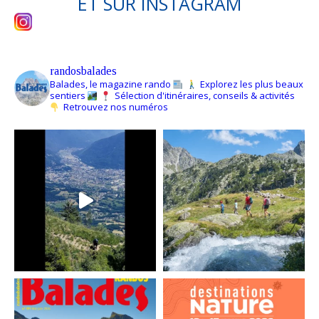
ET SUR
INSTAGRAM
randosbalades
Balades, le magazine rando
Explorez les plus beaux
sentiers
Sélection d'itinéraires, conseils & activités
Retrouvez nos numéros