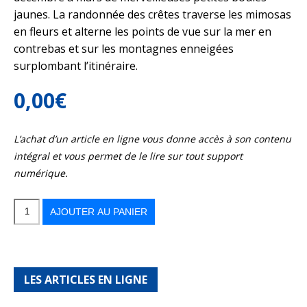
jaunes. La randonnée des crêtes traverse les mimosas
en fleurs et alterne les points de vue sur la mer en
contrebas et sur les montagnes enneigées
surplombant l’itinéraire.
0,00
€
L’achat d’un article en ligne vous donne accès à son contenu
intégral et vous permet de le lire sur tout support
numérique.
quantité
de
Rando
AJOUTER AU PANIER
botanique
au
pays
du
mimosa
LES ARTICLES EN LIGNE