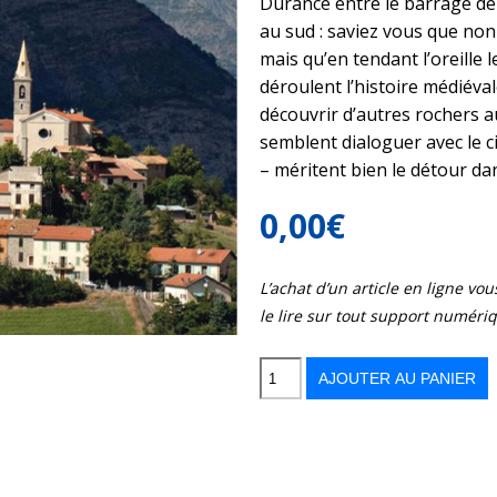
Durance entre le barrage de 
au sud : saviez vous que non
mais qu’en tendant l’oreille
déroulent l’histoire médiévale 
découvrir d’autres rochers au
semblent dialoguer avec le c
– méritent bien le détour dan
0,00
€
L’achat d’un article en ligne v
le lire sur tout support numéri
quantité
de
Au
AJOUTER AU PANIER
pays
des
rochers
qui
parlent