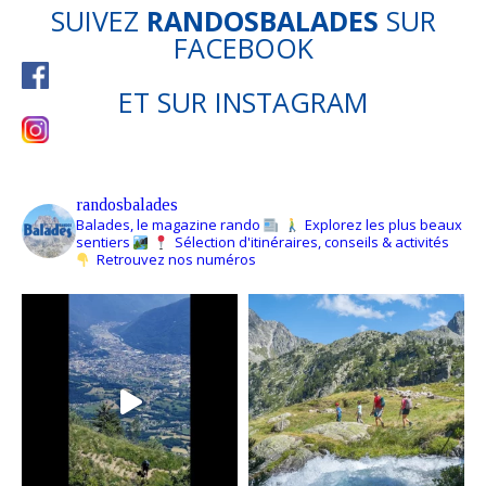
SUIVEZ
RANDOSBALADES
SUR
FACEBOOK
ET SUR
INSTAGRAM
randosbalades
Balades, le magazine rando
Explorez les plus beaux
sentiers
Sélection d'itinéraires, conseils & activités
Retrouvez nos numéros