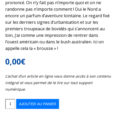
prononcé. On n’y fait pas n’importe quoi et on ne
randonne pas n’importe comment ! Oui le Nord a
encore un parfum d’aventure lointaine. Le regard fixé
sur les derniers signes d’urbanisation et sur les
premiers troupeaux de bovidés qui s’annoncent au
loin, j’ai comme une impression de rentrer dans
l’ouest américain ou dans le bush australien. Ici on
appelle cela la « brousse » !
0,00
€
L’achat d’un article en ligne vous donne accès à son contenu
intégral et vous permet de le lire sur tout support
numérique.
quantité
de
Le
AJOUTER AU PANIER
Nord,
entre
aventure
et
coutumes