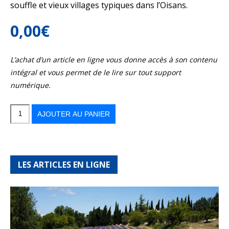
souffle et vieux villages typiques dans l’Oisans.
0,00
€
L’achat d’un article en ligne vous donne accès à son contenu
intégral et vous permet de le lire sur tout support
numérique.
quantité
de
Refuges
AJOUTER AU PANIER
du
Vercors
et
de
l’Oisans
LES ARTICLES EN LIGNE