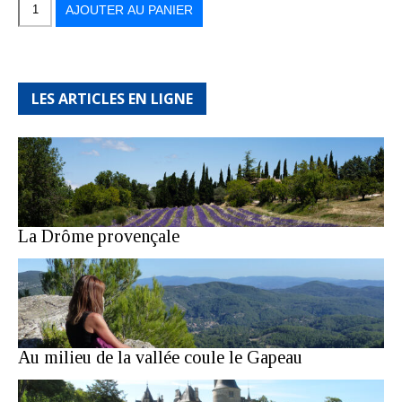
L'Estérel,
AJOUTER AU PANIER
un
morceau
d'Afrique
LES ARTICLES EN LIGNE
La Drôme provençale
Au milieu de la vallée coule le Gapeau