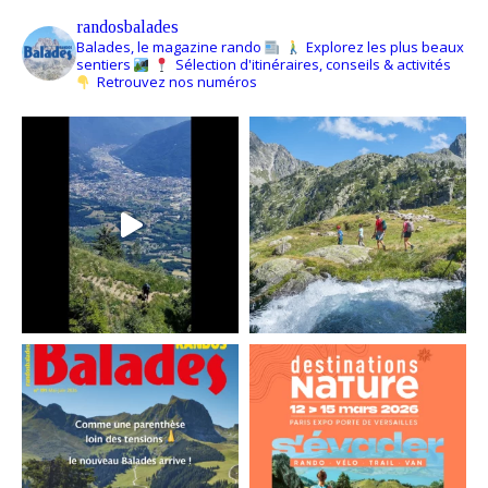
randosbalades
Balades, le magazine rando
Explorez les plus beaux
sentiers
Sélection d'itinéraires, conseils & activités
Retrouvez nos numéros