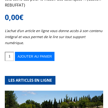
REBUFFAT)
0,00
€
L’achat d’un article en ligne vous donne accès à son contenu
intégral et vous permet de le lire sur tout support
numérique.
quantité
de
Parc
AJOUTER AU PANIER
national
des
Calanques
LES ARTICLES EN LIGNE