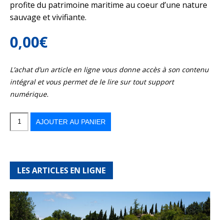
profite du patrimoine maritime au coeur d’une nature
sauvage et vivifiante.
0,00
€
L’achat d’un article en ligne vous donne accès à son contenu
intégral et vous permet de le lire sur tout support
numérique.
quantité
de
De
AJOUTER AU PANIER
Granville
à
Avranches
par
le
GR®223
LES ARTICLES EN LIGNE