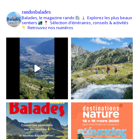
randosbalades
Balades, le magazine rando
Explorez les plus beaux
sentiers
Sélection d'itinéraires, conseils & activités
Retrouvez nos numéros