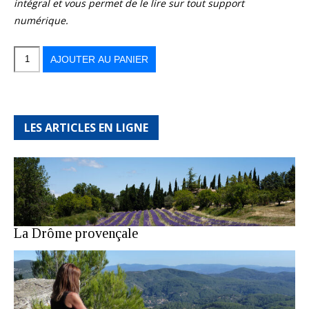
intégral et vous permet de le lire sur tout support
numérique.
quantité
de
Randonner
AJOUTER AU PANIER
en
Martinique
entre
forêts
indomptées,
volcans
et
côtes
sauvages
LES ARTICLES EN LIGNE
La Drôme provençale