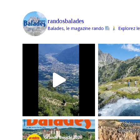
randosbalades
Balades, le magazine rando
Explorez le