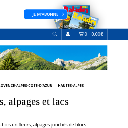
JE M'ABONNE
0
0,00
€
ROVENCE-ALPES-COTE-D'AZUR
HAUTES-ALPES
, alpages et lacs
-bois en fleurs, alpages jonchés de blocs