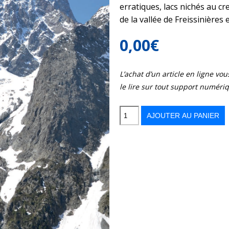
erratiques, lacs nichés au c
de la vallée de Freissinières
0,00
€
L’achat d’un article en ligne v
le lire sur tout support numéri
quantité
de
Entre
AJOUTER AU PANIER
sous-
bois,
alpages
et
lacs
glaciaires