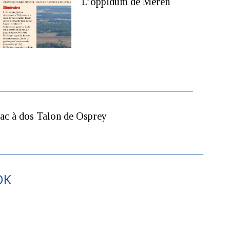
L’oppidum de Meren
ac à dos Talon de Osprey
OK