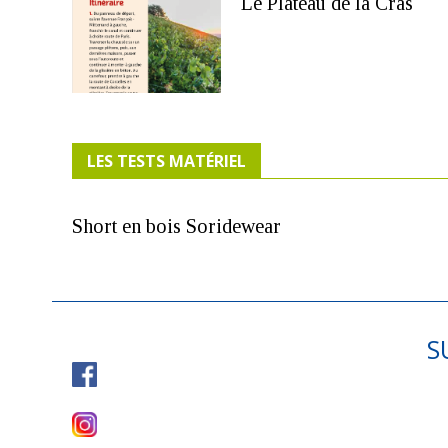
Le Plateau de la Cras
LES TESTS MATÉRIEL
Short en bois Soridewear
S