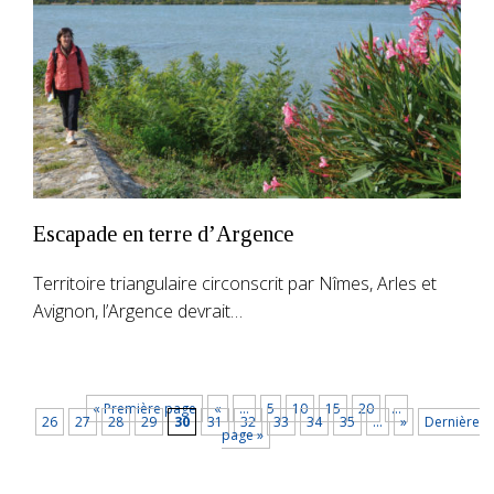
Escapade en terre d’Argence
Territoire triangulaire circonscrit par Nîmes, Arles et
Avignon, l’Argence devrait…
« Première page
«
…
5
10
15
20
…
26
27
28
29
30
31
32
33
34
35
…
»
Dernière
page »