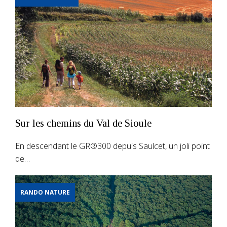
Sur les chemins du Val de Sioule
En descendant le GR®300 depuis Saulcet, un joli point
de…
RANDO NATURE