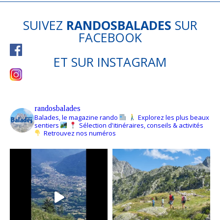
SUIVEZ
RANDOSBALADES
SUR
FACEBOOK
ET SUR
INSTAGRAM
randosbalades
Balades, le magazine rando
Explorez les plus beaux
sentiers
Sélection d'itinéraires, conseils & activités
Retrouvez nos numéros