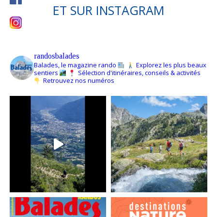
ET SUR
INSTAGRAM
randosbalades
Balades, le magazine rando
Explorez les plus beaux
sentiers
Sélection d'itinéraires, conseils & activités
Retrouvez nos numéros