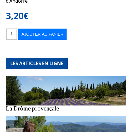
d’Andorre
3,20
€
quantité
de
Balades
AJOUTER AU PANIER
en
France
n°43
LES ARTICLES EN LIGNE
La Drôme provençale