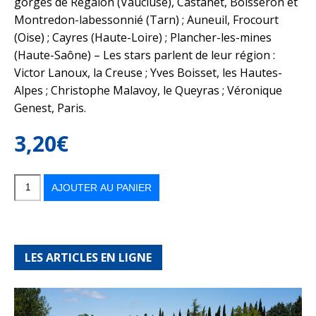
gorges de Regalon (Vaucluse), Castanet, Boisseron et
Montredon-labessonnié (Tarn) ; Auneuil, Frocourt
(Oise) ; Cayres (Haute-Loire) ; Plancher-les-mines
(Haute-Saône) – Les stars parlent de leur région :
Victor Lanoux, la Creuse ; Yves Boisset, les Hautes-
Alpes ; Christophe Malavoy, le Queyras ; Véronique
Genest, Paris.
3,20
€
quantité
de
Balades
AJOUTER AU PANIER
en
France
n°30
LES ARTICLES EN LIGNE