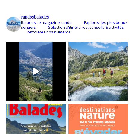
randosbalades
Balades, le magazine rando
Explorez les plus beaux
sentiers
Sélection d'itinéraires, conseils & activités
Retrouvez nos numéros