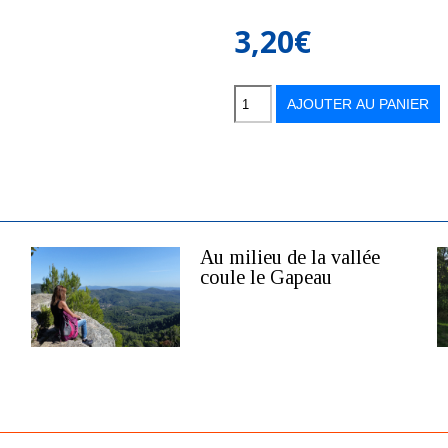
3,20
€
quantité
de
Balades
AJOUTER AU PANIER
en
france
n°15
Au milieu de la vallée
coule le Gapeau