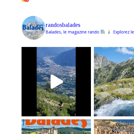
randosbalades
Balades, le magazine rando
Explorez le