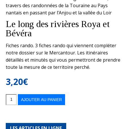
travers des randonnées de la Touraine au Pays
nantais en passant par l’Anjou et la vallée du Loir
Le long des rivières Roya et
Bévéra
Fiches rando. 3 fiches rando qui viennent compléter
notre dossier sur le Mercantour. Les itinéraires
détaillés et minutés qui vous permettront de prendre
toute la mesure de ce territoire perché.
3,20
€
quantité
de
Balade
AJOUTER AU PANIER
n°105
-
Janvier/Février
2012
LES ARTICLES EN LIGNE