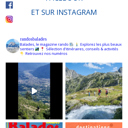
ET SUR
INSTAGRAM
randosbalades
Balades, le magazine rando
Explorez les plus beaux
sentiers
Sélection d'itinéraires, conseils & activités
Retrouvez nos numéros